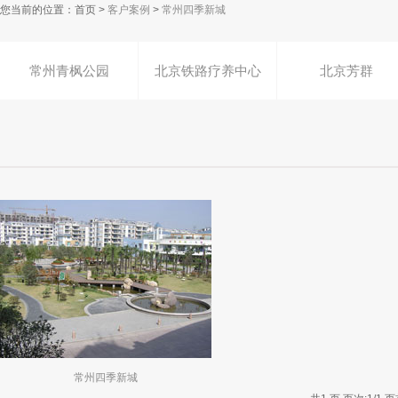
您当前的位置：首页 >
客户案例
>
常州四季新城
常州青枫公园
北京铁路疗养中心
北京芳群
常州四季新城