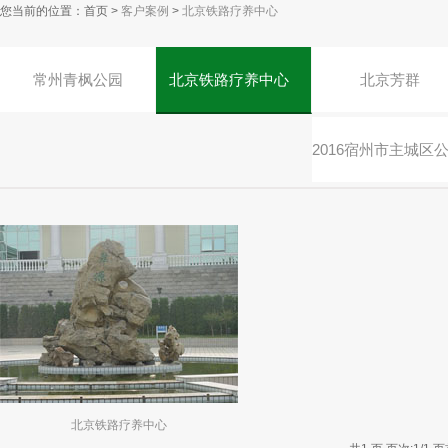
您当前的位置：首页 >
客户案例
>
北京铁路疗养中心
常州青枫公园
北京铁路疗养中心
北京芳群
北京铁路疗养中心