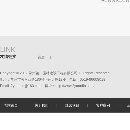
共1 页 页次:1/1 页
LINK
友情链接
百度
Copyright © 2017 常州第二园林建设工程有限公司 All Rights Reserved .
地址：常州市关河西路180号恒远大厦12楼 电话：0519-86608018
Email: 2yuanlin@163.com 网址：http://www.2yuanlin.com/
网站首页
关于我们
经营项目
客户案例